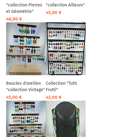
"collection Pierres
"collection Ailleurs"
et Géométrie"
Prix
45,00 €
Prix
48,00 €
Boucles d'oreilles
Collection "Tutti
"collection Vintage"
Frutti"
Prix
Prix
45,00 €
42,00 €