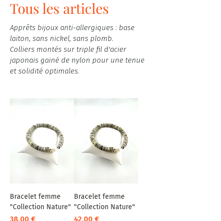
Tous les articles
Apprêts bijoux anti-allergiques : base
laiton, sans nickel, sans plomb.
Colliers montés sur triple fil d'acier
japonais gainé de nylon pour une tenue
et solidité optimales.
Bracelet femme
Bracelet femme
"Collection Nature"
"Collection Nature"
Prix
Prix
38,00 €
42,00 €