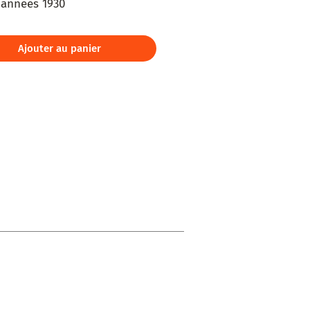
l années 1930
 d'eau douce baroques
Ajouter au panier