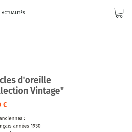
ACTUALITÉS
les d'oreille
llection Vintage"
Prix
0 €
 anciennes :
ançais années 1930