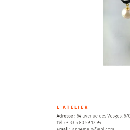
L ' A T E L I E R
Adresse :
64 avenue des Vosges, 67
Tél :
+ 33 6 80 59 12 94
Email:
annemaip@aol.com