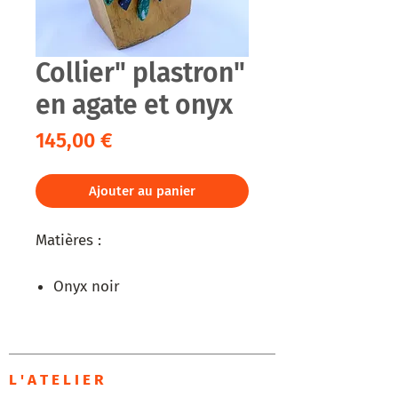
Collier" plastron"
en agate et onyx
Prix
145,00 €
Ajouter au panier
Matières :
Onyx noir
Agate teintée
Perles d'eau
Magnésite
L ' A T E L I E R