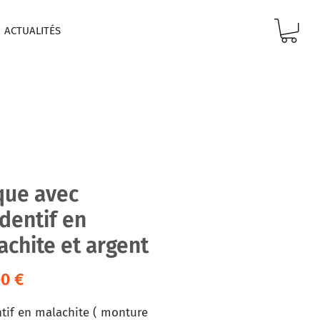
ACTUALITÉS
que avec
dentif en
achite et argent
Prix
00 €
tif en malachite ( monture 