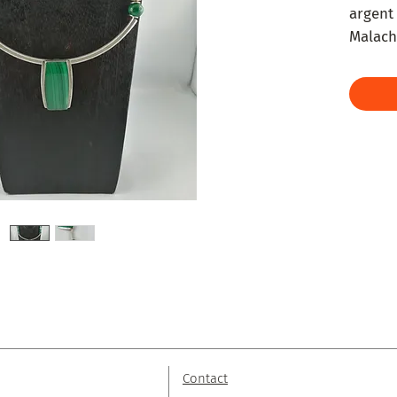
argent 
Malachi
Howlite
Perles
Contact