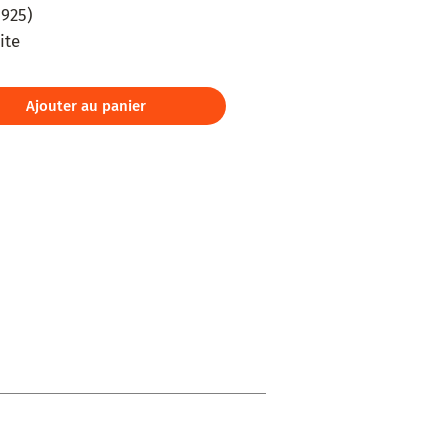
925)

te



 vintage années 1950
Ajouter au panier