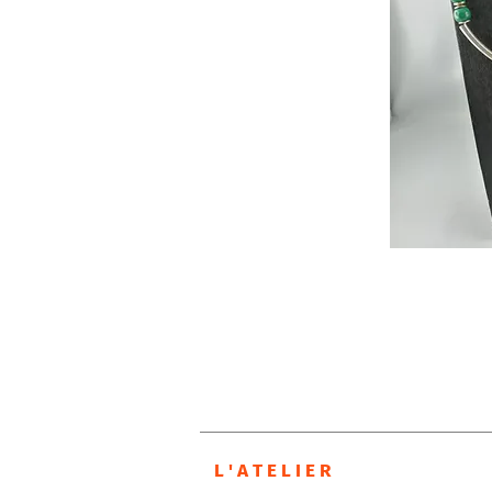
L ' A T E L I E R