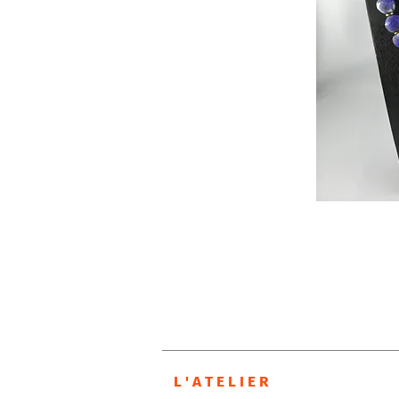
L ' A T E L I E R