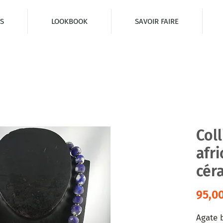
S
LOOKBOOK
SAVOIR FAIRE
Coll
afri
cér
95,0
Agate 