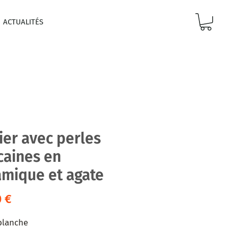
ACTUALITÉS
ier avec perles
caines en
amique et agate
Prix
0 €
blanche
