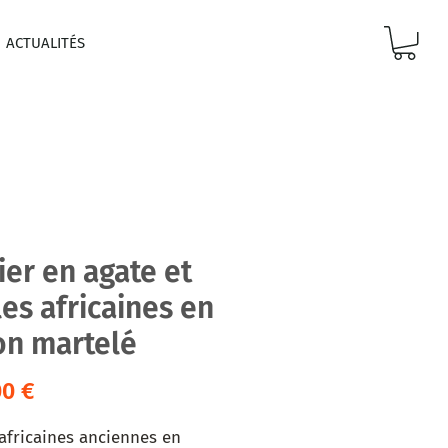
ACTUALITÉS
ier en agate et
es africaines en
ton martelé
Prix
00 €
africaines anciennes en 