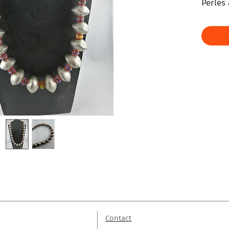
Perles 
cérami
Contact