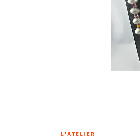
L ' A T E L I E R