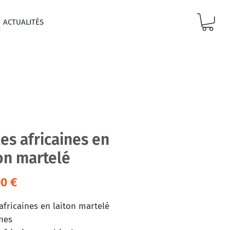
ACTUALITÉS
es africaines en
ton martelé
Prix
00 €
africaines en laiton martelé

nes
